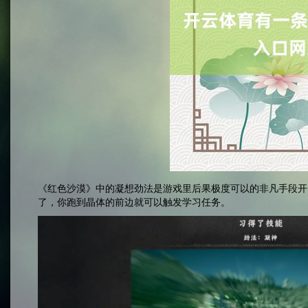
《红色沙漠》中的凝想劲法是游戏里后果极度可以的非凡手段开
了，你跑到晶体的前边就可以触发学习任务。