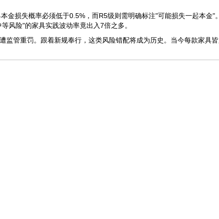
具本金损失概率必须低于0.5%，而R5级则需明确标注"可能损失一起本金
中等风险"的家具实践波动率竟出入7倍之多。
"而遭监管重罚。跟着新规奉行，这类风险错配将成为历史。当今每款家具