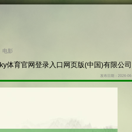
电影
ky体育官网登录入口网页版(中国)有限公
发布日期：2026-06