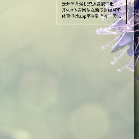
云开体育聚积资源发展中枢主业-ky体育官网登录入口网页版(中国)有限公司官网
开yun体育网尽在新浪财经APP
体育游戏app平台到当今一天能搬2000多块砖-ky体育官网登录入口网页版(中国