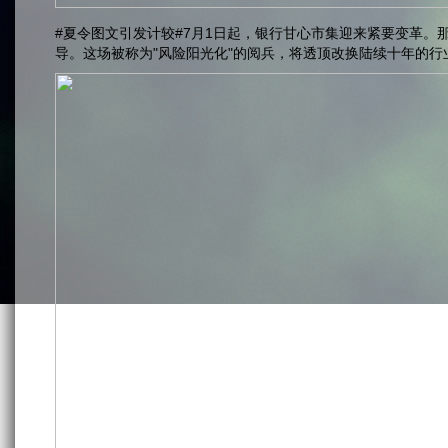
#夏令图文引发计较#7月1日起，银行甘心市集迎来紧要变革。那
导。这场被称为"风险阳光化"的阅兵，将透顶改换陆续十年的行