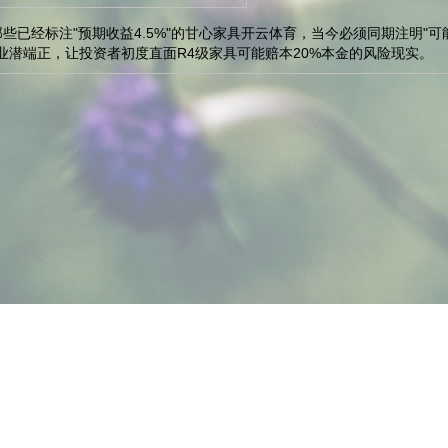
些已经标注"预期收益4.5%"的甘心家具开云体育，当今必须同期注明"可能
业潜端正，让投资者初度直面R4级家具可能赔本20%本金的风险现实。