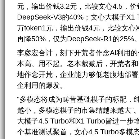
元，输出价钱3.2元，比较文心4.5，
DeepSeek-V3的40%；文心大模子X1
万token1元，输出价钱4元，比较文
再降50%，仅为DeepSeek-R1的25%
李彦宏合计，刻下开荒者作念AI利用
本高、用不起。老本裁减后，开荒者和
地作念开荒，企业能力够低老腹地部署
企利用的爆发。
“多模态将成为畴昔基础模子的标配，
越小，多模态模子的市集结越来越大”
大模子4.5 Turbo和X1 Turbo皆
个基准测试聚首，文心4.5 Turbo多模态