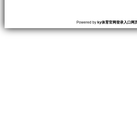
Powered by
ky体育官网登录入口网