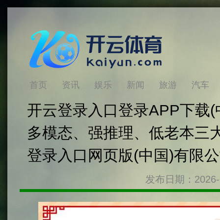
首页
资讯
娱乐
新闻
旅游
汽车
开云登录入口登录APP下载(
多模态、强推理、低老本三大
登录入口网页版(中国)有限
发布日期：2026-