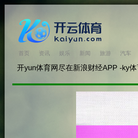
首页
资讯
娱乐
新闻
旅游
汽车
开yun体育网尽在新浪财经APP -k